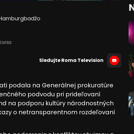
N
 Hamburgbadžo
ítania
Sledujte Roma Television
ati podala na Generálnej prokuratúre
venčného podvodu pri prideľovaní
ond na podporu kultúry národnostných
dôkazy o netransparentnom rozdeľovaní