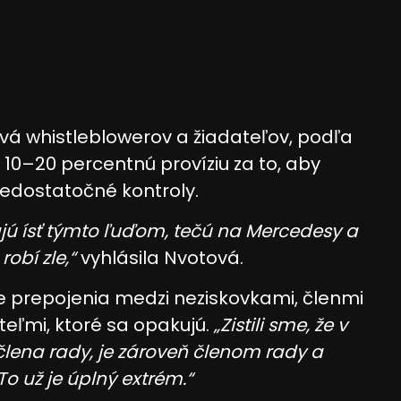
ájania údajov z rôznych
tvá whistleblowerov a žiadateľov, podľa
 10–20 percentnú províziu za to, aby
 nedostatočné kontroly.
ajú ísť týmto ľuďom, tečú na Mercedesy a
robí zle,“
vyhlásila Nvotová.
 informácií
uje prepojenia medzi neziskovkami, členmi
eľmi, ktoré sa opakujú.
„Zistili sme, že v
 člena rady, je zároveň členom rady a
o už je úplný extrém.“