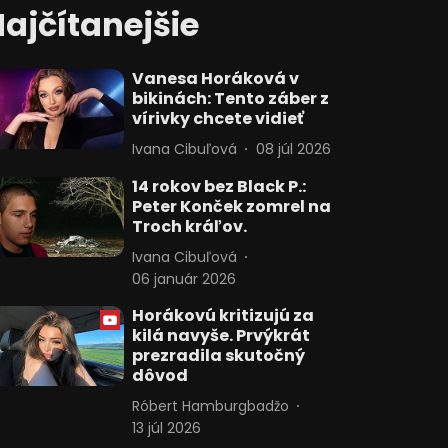
ajčítanejšie
Vanesa Horáková v
bikinách: Tento záber z
vírivky chcete vidieť
Ivana Cibuľová
08 júl 2026
14 rokov bez Black P.:
Peter Konček zomrel na
Troch kráľov.
Ivana Cibuľová
06 január 2026
Horákovú kritizujú za
kilá navyše. Prvýkrát
prezradila skutočný
dôvod
Róbert Hamburgbadžo
13 júl 2026