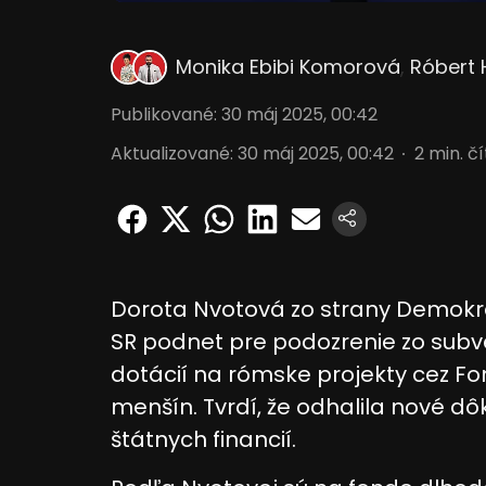
Monika Ebibi Komorová
,
Róbert
Publikované
:
30 máj 2025, 00:42
Aktualizované
:
30 máj 2025, 00:42
2
min. č
Dorota Nvotová zo strany Demokr
SR podnet pre podozrenie zo sub
dotácií na rómske projekty cez F
menšín. Tvrdí, že odhalila nové 
štátnych financií.