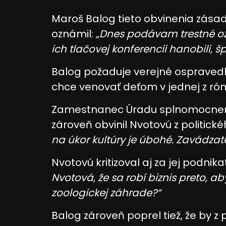
Reklama
Maroš Balog tieto obvinenia zásadn
oznámil:
„Dnes podávam trestné oz
ich tlačovej konferencii hanobili, špi
Balog požaduje verejné ospravedl
chce venovať deťom v jednej z ró
Zamestnanec Úradu splnomocnenc
zároveň obvinil Nvotovú z politick
na úkor kultúry je úbohé. Zavádzate 
Nvotovú kritizoval aj za jej podnika
Nvotová, že sa robí biznis preto, 
zoologickej záhrade?“
Balog zároveň poprel tiež, že by 