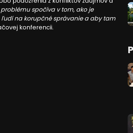
obo podozrenia z konfliktov záujmov a
 problému spočíva v tom, ako je
 ľudí na korupčné správanie a aby tam
ačovej konferencii.