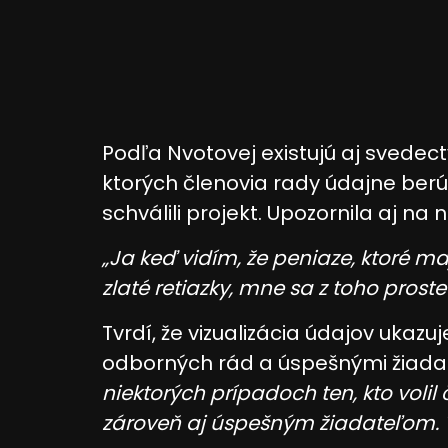
Meranie výkonnosti reklamy
Meranie výkonnosti obsahu
Pochopiť cieľové skupiny na základe štatistík alebo sp
zdrojov
Vývoj a zlepšovanie služieb
Podľa Nvotovej existujú aj svedec
ktorých členovia rady údajne berú
Použitie obmedzených údajov na výber obsahu
schválili projekt. Upozornila aj na
Špeciálne funkcie IAB:
Používanie presných údajov o geografickej polohe
„Ja keď vidím, že peniaze, ktoré m
zlaté retiazky, mne sa z toho proste 
Identifikácia zariadení na základe aktívne vyžiadaných
Účely spracovania, ktoré nie sú v kompetencii IAB:
Tvrdí, že vizualizácia údajov ukaz
Potrebný
odborných rád a úspešnými žiadat
niektorých prípadoch ten, kto volil
Výkon
zároveň aj úspešným žiadateľom. T
Funkčné