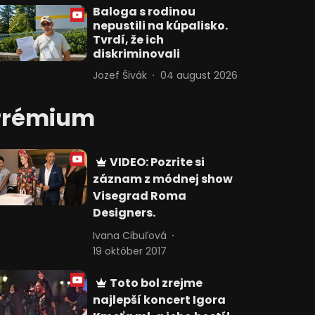
Baloga s rodinou
nepustili na kúpalisko.
Tvrdí, že ich
diskriminovali
Jozef Šivák
04 august 2026
Prémium
VIDEO: Pozrite si
záznam z módnej show
Visegrad Roma
Designers.
Ivana Cibuľová
19 október 2017
Toto bol zrejme
najlepší koncert Igora