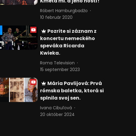
Kmeťa ml. a jeho hostí!
Róbert Hamburgbadžo
10 február 2020
Pozrite si záznam z
koncertu nemeckého
speváka Ricarda
Kwieka.
Roma Television
15 september 2023
Mária Pavlijová: Prvá
rómska baletka, ktorá si
splnila svoj sen.
Ivana Cibuľová
20 október 2024