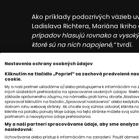
Ako príklady podozrivých väzieb u
Ladislava Richtera, Mariána Ikriho
prípadov hlasujú rovnako a vysok
ktoré sú na nich napojené,“
tvrdí.
Uviedla napríklad, že Ladislav Ric
Nastavenia ochrany osobných údajov
rok získala 19 000 eur. Jeho syn Már
Kliknutím na tlačidlo „Poprieť“ sa zachová predvolené n
podporu cez spoločnosť Symfónia s.
cookie.
získala spoločnosť Inštitút Sintov 
My a naši partneri ukladáme a/alebo pristupujeme k informáciám na za
iných úložiskách prehliadača na spracovanie osobných údajov. Niekt
Richterovcov.
základe oprávneného záujmu, na námietku proti tomu otvorte „Nastaven
spravovať kliknutím na tlačidlo „Spravovať nastavenia“ alebo kedykoľv
dolnom rohu webovej stránky. Ak chcete svoj súhlas odvolať, kliknite n
Dorota Nvotová kritiku adresoval
kliknite na položku ponuky Moje údaje, na tejto stránke môžete svoj sú
partnerom a neovplyvnia údaje prehliadania.
Balogovi, ktorý podľa nej schvaľuj
My a naši partneri spracovávame údaje, aby sme analyzov
moderuje.
nasledovné:
Uchovávanie alebo prístup k informáciám na zariadení. Použiť obmedzen