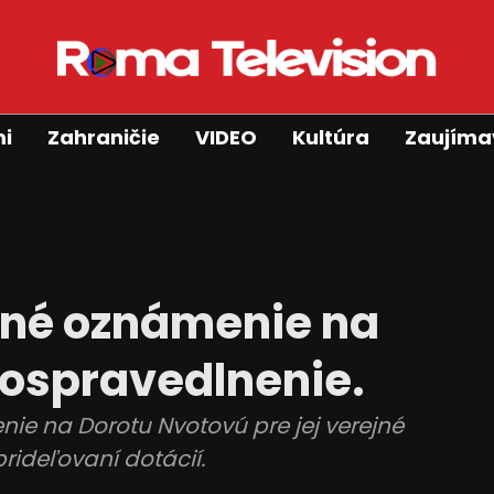
mi
Zahraničie
VIDEO
Kultúra
Zaujíma
tné oznámenie na
 ospravedlnenie.
ie na Dorotu Nvotovú pre jej verejné
prideľovaní dotácií.