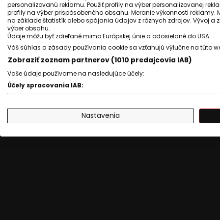
„Gipsy Rozgoň Fest, prvý a druhý ro
personalizovanú reklamu. Použiť profily na výber personalizovanej rekla
profily na výber prispôsobeného obsahu. Meranie výkonnosti reklamy. 
získal po 3 000 eur. Moderoval ho p
na základe štatistík alebo spájania údajov z rôznych zdrojov. Vývoj a
výber obsahu.
programu C, v ktorom sedí pán Balo
Údaje môžu byť zdieľané mimo Európskej únie a odosielané do USA.
moderovať. A zrazu ten istý festival
Váš súhlas a zásady používania cookie sa vzťahujú výlučne na túto w
Zobraziť zoznam partnerov (1010 predajcovia IAB)
v roku 2024, vtedy dostal 20 000 eur
Vaše údaje používame na nasledujúce účely:
Uvidíme, či ho bude ďalej moderov
Účely spracovania IAB:
opäť mu dal najviac bodov,“
uvied
Uchovávanie alebo prístup k informáciám na zariadení
Nastavenia
Použiť obmedzené údaje na výber reklamy
Vytvoriť profily pre personalizovanú reklamu
Použiť profily na výber personalizovanej reklamy
Vytvoriť profily na prispôsobenie obsahu
Použiť profily na výber prispôsobeného obsahu