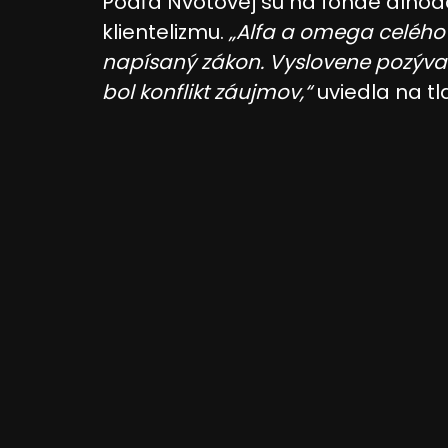
Podľa Nvotovej sú na fonde dlhod
klientelizmu.
„Alfa a omega celého
napísaný zákon. Vyslovene pozýva
bol konflikt záujmov,“
uviedla na tl