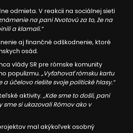
e odmieta. V reakcii na sociálnej sieti
námenie na pani Nvotovú za to, že na
nili a klamali.“
nenie aj finančné odškodnenie, ktoré
mskych osád.
a vlády SR pre rómske komunity
ého populizmu.
„Vyťahovať rómsku kartu
a účelovo riešite svoje politické hlasy.“
teľské aktivity.
„Kde sme to došli, pani
aby sme si ukazovali Rómov ako v
z projektov mal akýkoľvek osobný