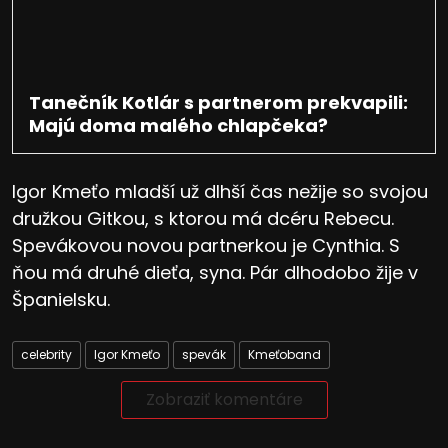
Tanečník Kotlár s partnerom prekvapili:
Majú doma malého chlapčeka?
Igor Kmeťo mladší už dlhší čas nežije so svojou
družkou Gitkou, s ktorou má dcéru Rebecu.
Spevákovou novou partnerkou je Cynthia. S
ňou má druhé dieťa, syna. Pár dlhodobo žije v
Španielsku.
celebrity
Igor Kmeťo
spevák
Kmeťoband
Zobraziť komentáre