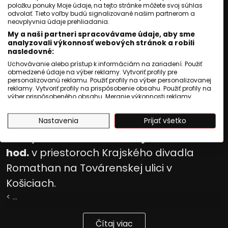
položku ponuky Moje údaje, na tejto stránke môžete svoj súhlas
Publikované
:
23 júl 2026, 05:02
odvolať. Tieto voľby budú signalizované našim partnerom a
neovplyvnia údaje prehliadania.
Aktualizované
:
23 júl 2026, 05:02
2
min. čítania
My a naši partneri spracovávame údaje, aby sme
analyzovali výkonnosť webových stránok a robili
Košický samosprávny kraj v spolupráci s
nasledovné:
Krajským divadlom Romathan pripravili
Uchovávanie alebo prístup k informáciám na zariadení. Použiť
obmedzené údaje na výber reklamy. Vytvoriť profily pre
pri príležitosti Pamätného dňa rómskeho
personalizovanú reklamu. Použiť profily na výber personalizovanej
reklamy. Vytvoriť profily na prispôsobenie obsahu. Použiť profily na
holokaustu jedinečné hudobno-
výber prispôsobeného obsahu. Meranie výkonnosti reklamy.
dramatické predstavenie s názvom
Phuv
Meranie výkonnosti obsahu. Pochopiť cieľové skupiny na základe
štatistík alebo spájania údajov z rôznych zdrojov. Vývoj a
le mule lavutenge (Zem mŕtvych huslí)
.
Nastavenia
Prijať všetko
zlepšovanie služieb. Použitie obmedzených údajov na výber
obsahu.
Podujatie sa uskutoční
30. júla o 16.00
Údaje môžu byť zdieľané mimo Európskej únie a odosielané do
USA.
hod.
v priestoroch Krajského divadla
Váš súhlas a zásady používania cookie sa vzťahujú výlučne na
túto webovú stránku/aplikáciu.
Romathan na Továrenskej ulici v
Zobraziť zoznam partnerov (1009 predajcovia IAB)
Košiciach.
Vaše údaje používame na nasledujúce účely:
< ...
Účely spracovania IAB:
Uchovávanie alebo prístup k
Čítaj viac