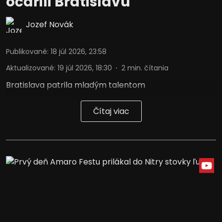
očarili Bratislavu
Vývoj a zlepšovanie služieb
Jozef Novák
Použitie obmedzených údajov na výber
obsahu
Publikované
:
18 júl 2026, 23:58
Špeciálne funkcie IAB:
Aktualizované
:
19 júl 2026, 18:30
2
min. čítania
Používanie presných údajov o
Bratislava patrila mladým talentom
geografickej polohe
Identifikácia zariadení na základe
Čítaj viac
aktívne vyžiadaných informácií
Účely spracovania, ktoré nie sú v kompetencii IAB:
Potrebný
Výkon
Funkčné
Reklama