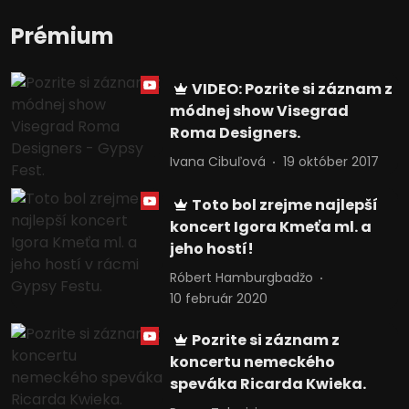
Prémium
VIDEO: Pozrite si záznam z
módnej show Visegrad
Roma Designers.
Ivana Cibuľová
19 október 2017
Toto bol zrejme najlepší
koncert Igora Kmeťa ml. a
jeho hostí!
Róbert Hamburgbadžo
10 február 2020
Pozrite si záznam z
koncertu nemeckého
speváka Ricarda Kwieka.