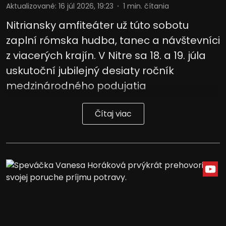
Aktualizované
:
16 júl 2026, 19:23
1
min. čítania
Nitriansky amfiteáter už túto sobotu
zaplní rómska hudba, tanec a návštevníci
z viacerých krajín. V Nitre sa 18. a 19. júla
uskutoční jubilejný desiaty ročník
medzinárodného podujatia
Čítaj viac