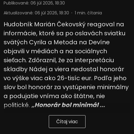
Publikované
:
06 júl 2026, 18:30
Aktualizované
:
06 júl 2026, 18:30
1
min. čítania
Hudobník Marián Čekovský reagoval na
informácie, ktoré sa po oslavách sviatku
svätých Cyrila a Metoda na Devíne
objavili v médiách a na sociálnych
sieťach. Zdôraznil, že za interpretáciu
skladby Nádej a viera nedostal honorár
vo výške viac ako 26-tisíc eur. Podľa jeho
slov bol honorár za vystúpenie minimálny
a podujatie vníma ako štátne, nie
politické.
„Honorár bol minimál ...
Čítaj viac