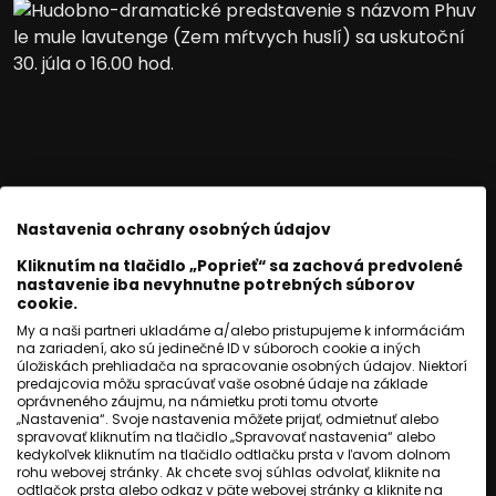
Nastavenia ochrany osobných údajov
Kliknutím na tlačidlo „Poprieť“ sa zachová predvolené
nastavenie iba nevyhnutne potrebných súborov
KULTÚRA
cookie.
Romathan uvedie
My a naši partneri ukladáme a/alebo pristupujeme k informáciám
na zariadení, ako sú jedinečné ID v súboroch cookie a iných
predstavenie na pamiatku
úložiskách prehliadača na spracovanie osobných údajov. Niektorí
predajcovia môžu spracúvať vaše osobné údaje na základe
obetí rómskeho holokaustu
oprávneného záujmu, na námietku proti tomu otvorte
„Nastavenia“. Svoje nastavenia môžete prijať, odmietnuť alebo
spravovať kliknutím na tlačidlo „Spravovať nastavenia“ alebo
Jozef Novák
kedykoľvek kliknutím na tlačidlo odtlačku prsta v ľavom dolnom
rohu webovej stránky. Ak chcete svoj súhlas odvolať, kliknite na
odtlačok prsta alebo odkaz v päte webovej stránky a kliknite na