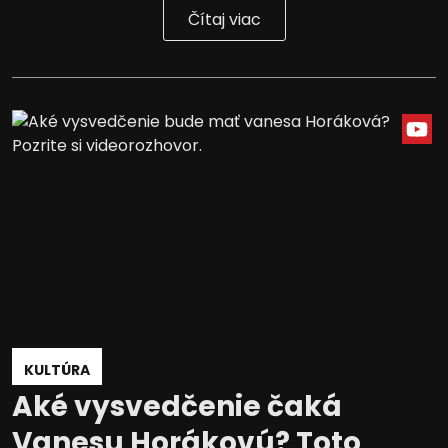
Čítaj viac
KULTÚRA
Aké vysvedčenie čaká
Vanesu Horákovú? Toto