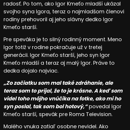
radosť. Po tom, ako Igor Kmeťo mladší ukázal
svojho syna Igora, teraz o najmladšom členovi
rodiny prehovoril aj jeho slávny dedko Igor
Kmeťo starší.
Pre speváka je to silný rodinný moment. Meno
Igor totiž v rodine pokračuje už v tretej
generácii. Igor Kmeťo starší, jeho syn Igor
Kmeťo mladší a teraz aj malý Igor. Práve to
dedka dojalo najviac.
„Zo začiatku som mal také zdráhanie, ale
teraz som to prijal, že to je krásne. A keď som
videl toho môjho vnúčika na fotke, ako mi ho
syn poslal, tak som bol hotový,“
povedal Igor
Kmeťo starší, spevák pre Roma Television.
Malého vnuka zatiaľ osobne nevidel. Ako