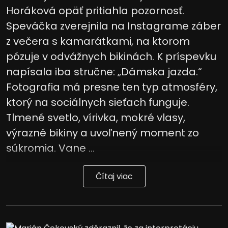
Horáková opäť pritiahla pozornosť.
Speváčka zverejnila na Instagrame záber
z večera s kamarátkami, na ktorom
pózuje v odvážnych bikinách. K príspevku
napísala iba stručne: „Dámska jazda.“
Fotografia má presne ten typ atmosféry,
ktorý na sociálnych sieťach funguje.
Tlmené svetlo, vírivka, mokré vlasy,
výrazné bikiny a uvoľnený moment zo
súkromia. Vane ...
Čítaj viac