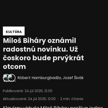
KULTÚRA
Miloš Biháry oznámil
radostnú novinku. Už
čoskoro bude prvýkrát
otcom
Róbert Hamburgbadžo
,
Jozef Šivák
Publikované
:
24 júl 2026, 12:00
Aktualizované
:
24 júl 2026, 12:00
2
min. čítania
Klavírny virtuóz Miloš Biháry prežíva jedno