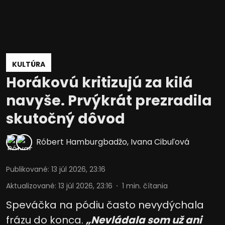
KULTÚRA
Horákovú kritizujú za kilá
navyše. Prvýkrát prezradila
skutočný dôvod
Róbert Hamburgbadžo
,
Ivana Cibuľová
Publikované
:
13 júl 2026, 23:16
Aktualizované
:
13 júl 2026, 23:16
1
min. čítania
Speváčka na pódiu často nevydýchala
frázu do konca.
„Nevládala som už ani