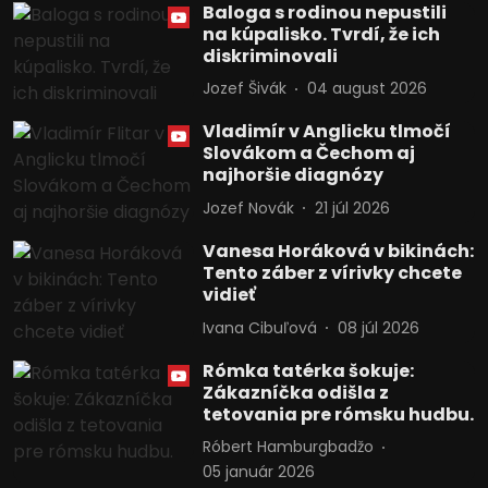
Baloga s rodinou nepustili
na kúpalisko. Tvrdí, že ich
diskriminovali
Jozef Šivák
04 august 2026
Vladimír v Anglicku tlmočí
Slovákom a Čechom aj
najhoršie diagnózy
Jozef Novák
21 júl 2026
Vanesa Horáková v bikinách:
Tento záber z vírivky chcete
vidieť
Ivana Cibuľová
08 júl 2026
Rómka tatérka šokuje:
Zákazníčka odišla z
tetovania pre rómsku hudbu.
Róbert Hamburgbadžo
05 január 2026