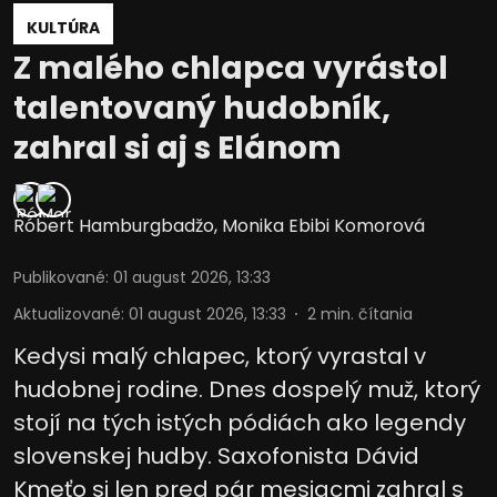
KULTÚRA
Z malého chlapca vyrástol
talentovaný hudobník,
zahral si aj s Elánom
Róbert Hamburgbadžo
,
Monika Ebibi Komorová
Publikované
:
01 august 2026, 13:33
Aktualizované
:
01 august 2026, 13:33
2
min. čítania
Kedysi malý chlapec, ktorý vyrastal v
hudobnej rodine. Dnes dospelý muž, ktorý
stojí na tých istých pódiách ako legendy
slovenskej hudby. Saxofonista Dávid
Kmeťo si len pred pár mesiacmi zahral s