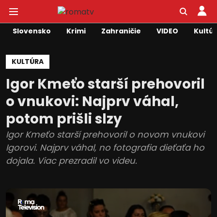
Slovensko
Krimi
Zahraničie
VIDEO
Kultú
KULTÚRA
Igor Kmeťo starší prehovoril
o vnukovi: Najprv váhal,
potom prišli slzy
Igor Kmeťo starší prehovoril o novom vnukovi
Igorovi. Najprv váhal, no fotografia dieťaťa ho
dojala. Viac prezradil vo videu.