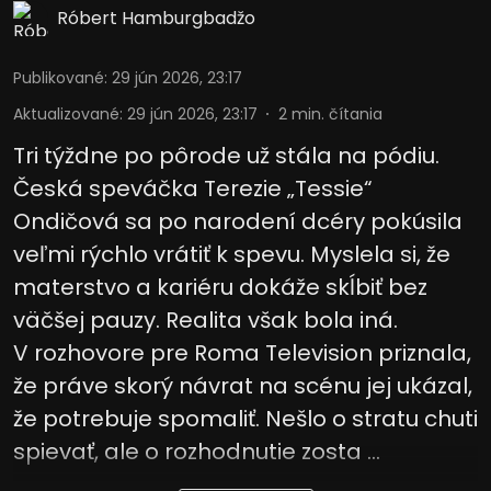
Róbert Hamburgbadžo
Publikované
:
29 jún 2026, 23:17
Aktualizované
:
29 jún 2026, 23:17
2
min. čítania
Tri týždne po pôrode už stála na pódiu.
Česká speváčka Terezie „Tessie“
Ondičová sa po narodení dcéry pokúsila
veľmi rýchlo vrátiť k spevu. Myslela si, že
materstvo a kariéru dokáže skĺbiť bez
väčšej pauzy. Realita však bola iná.
V rozhovore pre Roma Television priznala,
že práve skorý návrat na scénu jej ukázal,
že potrebuje spomaliť. Nešlo o stratu chuti
spievať, ale o rozhodnutie zosta ...