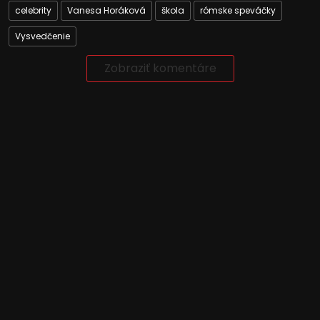
celebrity
Vanesa Horáková
škola
rómske speváčky
Vysvedčenie
Zobraziť komentáre