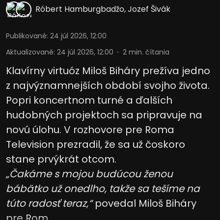
Róbert Hamburgbadžo
,
Jozef Šivák
Publikované
:
24 júl 2026, 12:00
Aktualizované
:
24 júl 2026, 12:00
2
min. čítania
Klavírny virtuóz Miloš Biháry prežíva jedno
z najvýznamnejších období svojho života.
Popri koncertnom turné a ďalších
hudobných projektoch sa pripravuje na
novú úlohu. V rozhovore pre Roma
Television prezradil, že sa už čoskoro
stane prvýkrát otcom.
„Čakáme s mojou budúcou ženou
bábätko už onedlho, takže sa tešíme na
túto radosť teraz,“
povedal Miloš Biháry
pre Rom ...