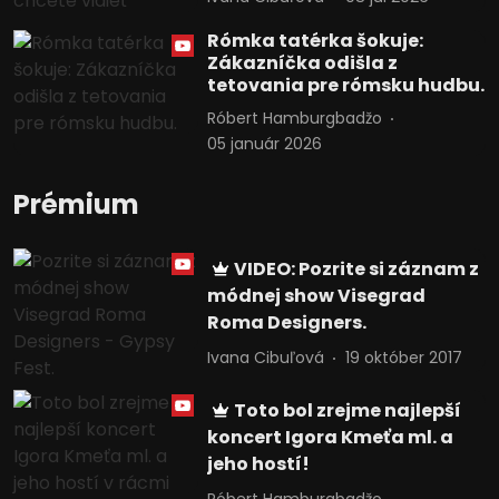
Rómka tatérka šokuje:
Zákazníčka odišla z
tetovania pre rómsku hudbu.
Róbert Hamburgbadžo
05 január 2026
Prémium
VIDEO: Pozrite si záznam z
módnej show Visegrad
Roma Designers.
Ivana Cibuľová
19 október 2017
Toto bol zrejme najlepší
koncert Igora Kmeťa ml. a
jeho hostí!