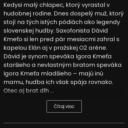
Kedysi malý chlapec, ktorý vyrastal v
hudobnej rodine. Dnes dospelý muž, ktorý
stojí na tých istých pódiách ako legendy
slovenskej hudby. Saxofonista Dávid
Kmeťo si len pred pár mesiacmi zahral s
kapelou Elán aj v pražskej O2 aréne.
Dávid je synom speváka Igora Kmeťa
staršieho a nevlastným bratom speváka
Igora Kmeťa mladšieho – majú inú
mamu, hudba ich však spája rovnako.
Otec aj brat dlh ...
Čítaj viac