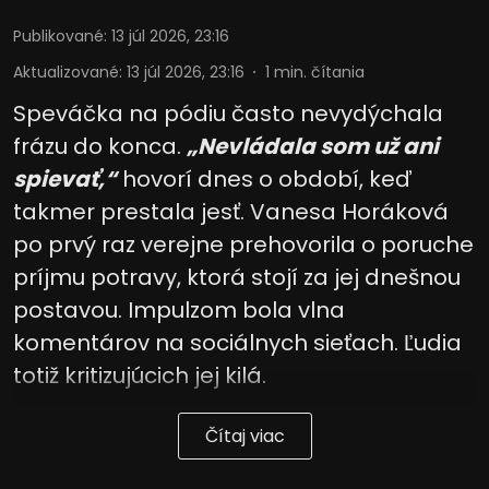
Publikované
:
13 júl 2026, 23:16
Aktualizované
:
13 júl 2026, 23:16
1
min. čítania
Speváčka na pódiu často nevydýchala
frázu do konca.
„Nevládala som už ani
spievať,“
hovorí dnes o období, keď
takmer prestala jesť. Vanesa Horáková
po prvý raz verejne prehovorila o poruche
príjmu potravy, ktorá stojí za jej dnešnou
postavou. Impulzom bola vlna
komentárov na sociálnych sieťach. Ľudia
totiž kritizujúcich jej kilá.
Čítaj viac