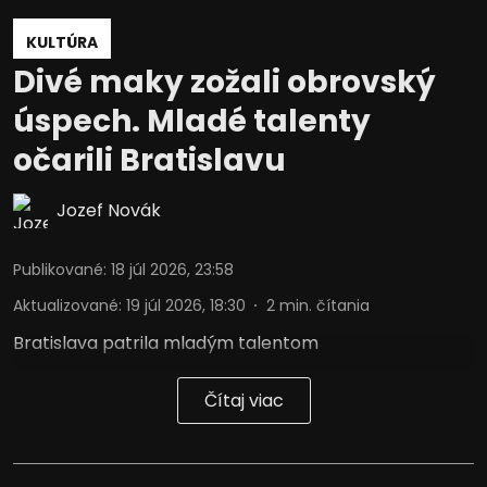
KULTÚRA
Vývoj a zlepšovanie služieb
Divé maky zožali obrovský
Použitie obmedzených údajov na výber
obsahu
úspech. Mladé talenty
Špeciálne funkcie IAB:
očarili Bratislavu
Používanie presných údajov o
geografickej polohe
Jozef Novák
Identifikácia zariadení na základe
aktívne vyžiadaných informácií
Publikované
:
18 júl 2026, 23:58
Účely spracovania, ktoré nie sú v kompetencii IAB:
Aktualizované
:
19 júl 2026, 18:30
2
min. čítania
Potrebný
Bratislava patrila mladým talentom
Výkon
Čítaj viac
Funkčné
Reklama