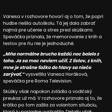
Vanesa v rozhovore hovorí aj o tom, že popri
hudbe riešila autoškolu. Tá jej dala zabrať
najmä pre učenie a stres pred skúškami.
Speváčka priznala, že memorovanie z kníh a
testov pre ňu nie je jednoduché.
„Mňa normálne brucho každú noc bolelo z
toho. Ja sa moc neviem učiť. Z listov, z kníh,
mne je strašne ťažko do hlavy sa niečo
zarývať,“
vysvetlila Vanesa Horáková,
speváčka pre Roma Television.
Skúšky však napokon zvládla a vodičský
preukaz už má. V rozhovore priznala aj to, že
krátko po tom zažila za volantom situáciu,
ktorá ju poriadne vystrašila. Detaily však