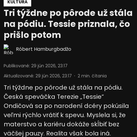
KULTÚRA
Tri týždne po pôrode už stála
na pódiu. Tessie priznala, čo
prišlo potom
Róbert Hamburgbadžo
Publikované
:
29 jún 2026, 23:17
Aktualizované
:
29 jún 2026, 23:17
2
min. čítania
Tri týždne po pôrode už stála na pódiu.
Česká speváčka Terezie „Tessie“
Ondičová sa po narodení dcéry pokúsila
veľmi rýchlo vrátiť k spevu. Myslela si, že
materstvo a kariéru dokáže skĺbiť bez
väčšej pauzy. Realita však bola iná.