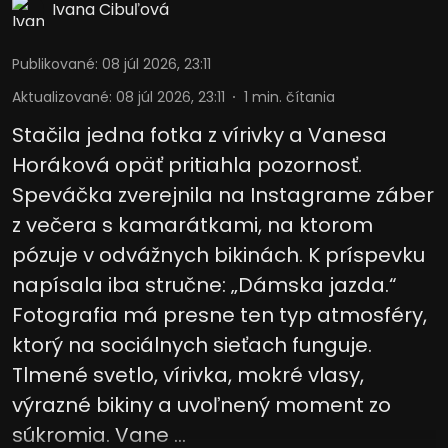
Ivana Cibuľová
Publikované
:
08 júl 2026, 23:11
Aktualizované
:
08 júl 2026, 23:11
1
min. čítania
Stačila jedna fotka z vírivky a Vanesa
Horáková opäť pritiahla pozornosť.
Speváčka zverejnila na Instagrame záber
z večera s kamarátkami, na ktorom
pózuje v odvážnych bikinách. K príspevku
napísala iba stručne: „Dámska jazda.“
Fotografia má presne ten typ atmosféry,
ktorý na sociálnych sieťach funguje.
Tlmené svetlo, vírivka, mokré vlasy,
výrazné bikiny a uvoľnený moment zo
súkromia. Vane ...