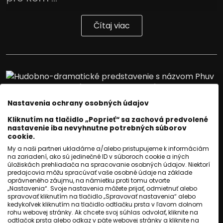
Čítaj viac
Nastavenia ochrany osobných údajov
Kliknutím na tlačidlo „Poprieť“ sa zachová predvolené
nastavenie iba nevyhnutne potrebných súborov
cookie.
My a naši partneri ukladáme a/alebo pristupujeme k informáciám
na zariadení, ako sú jedinečné ID v súboroch cookie a iných
úložiskách prehliadača na spracovanie osobných údajov. Niektorí
predajcovia môžu spracúvať vaše osobné údaje na základe
oprávneného záujmu, na námietku proti tomu otvorte
„Nastavenia“. Svoje nastavenia môžete prijať, odmietnuť alebo
spravovať kliknutím na tlačidlo „Spravovať nastavenia“ alebo
KULTÚRA
kedykoľvek kliknutím na tlačidlo odtlačku prsta v ľavom dolnom
rohu webovej stránky. Ak chcete svoj súhlas odvolať, kliknite na
Romathan uvedie
odtlačok prsta alebo odkaz v päte webovej stránky a kliknite na