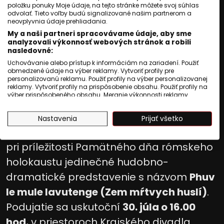
položku ponuky Moje údaje, na tejto stránke môžete svoj súhlas
predstavenie na pamiatku
odvolať. Tieto voľby budú signalizované našim partnerom a
neovplyvnia údaje prehliadania.
obetí rómskeho holokaustu
My a naši partneri spracovávame údaje, aby sme
analyzovali výkonnosť webových stránok a robili
nasledovné:
Jozef Novák
Uchovávanie alebo prístup k informáciám na zariadení. Použiť
obmedzené údaje na výber reklamy. Vytvoriť profily pre
personalizovanú reklamu. Použiť profily na výber personalizovanej
Publikované
:
23 júl 2026, 05:02
reklamy. Vytvoriť profily na prispôsobenie obsahu. Použiť profily na
výber prispôsobeného obsahu. Meranie výkonnosti reklamy.
Aktualizované
:
23 júl 2026, 05:02
2
min. čítania
Meranie výkonnosti obsahu. Pochopiť cieľové skupiny na základe
štatistík alebo spájania údajov z rôznych zdrojov. Vývoj a
Košický samosprávny kraj v spolupráci s
Nastavenia
Prijať všetko
zlepšovanie služieb. Použitie obmedzených údajov na výber
obsahu.
Krajským divadlom Romathan pripravili
Údaje môžu byť zdieľané mimo Európskej únie a odosielané do
USA.
pri príležitosti Pamätného dňa rómskeho
Váš súhlas a zásady používania cookie sa vzťahujú výlučne na
holokaustu jedinečné hudobno-
túto webovú stránku/aplikáciu.
Zobraziť zoznam partnerov (1009 predajcovia IAB)
dramatické predstavenie s názvom
Phuv
Vaše údaje používame na nasledujúce účely:
le mule lavutenge (Zem mŕtvych huslí)
.
Účely spracovania IAB:
Podujatie sa uskutoční
30. júla o 16.00
Uchovávanie alebo prístup k
hod.
v priestoroch Krajského divadla