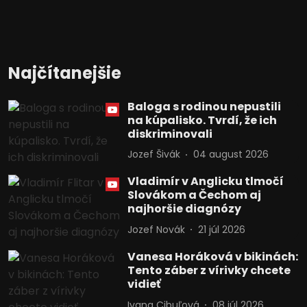
Najčítanejšie
Baloga s rodinou nepustili
na kúpalisko. Tvrdí, že ich
diskriminovali
Jozef Šivák
04 august 2026
Vladimír v Anglicku tlmočí
Slovákom a Čechom aj
najhoršie diagnózy
Jozef Novák
21 júl 2026
Vanesa Horáková v bikinách:
Tento záber z vírivky chcete
vidieť
Ivana Cibuľová
08 júl 2026