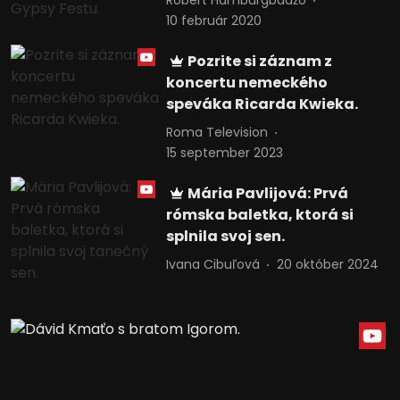
Róbert Hamburgbadžo
10 február 2020
Pozrite si záznam z
koncertu nemeckého
speváka Ricarda Kwieka.
Roma Television
15 september 2023
Mária Pavlijová: Prvá
rómska baletka, ktorá si
splnila svoj sen.
Ivana Cibuľová
20 október 2024