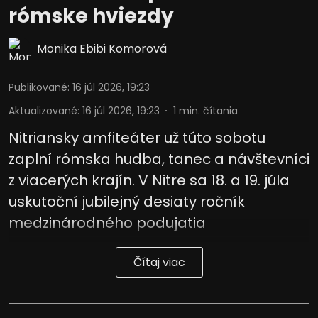
rómske hviezdy
Monika Ebibi Komorová
Publikované
:
16 júl 2026, 19:23
Aktualizované
:
16 júl 2026, 19:23
1
min. čítania
Nitriansky amfiteáter už túto sobotu
zaplní rómska hudba, tanec a návštevníci
z viacerých krajín. V Nitre sa 18. a 19. júla
uskutoční jubilejný desiaty ročník
medzinárodného podujatia
Čítaj viac