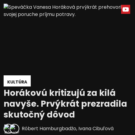
KULTÚRA
Horákovú kritizujú za kilá
navyše. Prvýkrát prezradila
skutočný dôvod
Róbert Hamburgbadžo
,
Ivana Cibuľová